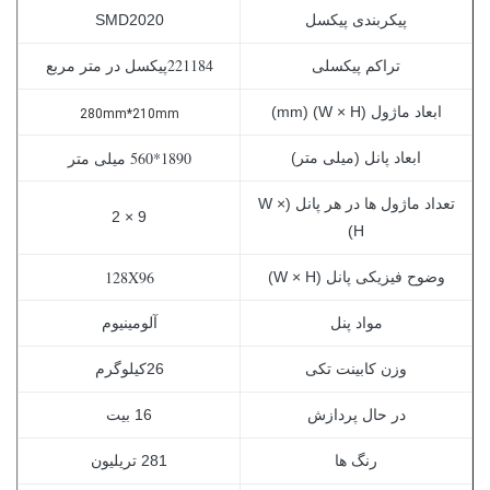
پیکربندی پیکسل
0
2
0
2
SMD
221184
تراکم پیکسلی
پیکسل در متر مربع
ابعاد ماژول (W × H) (mm)
280mm*210mm
1890*560 میلی متر
ابعاد پانل (میلی متر)
تعداد ماژول ها در هر پانل (W ×
9 × 2
H)
128X96
وضوح فیزیکی پانل (W × H)
مواد پنل
آلومینیوم
وزن کابینت تکی
26
کیلوگرم
در حال پردازش
16 بیت
رنگ ها
281 تریلیون