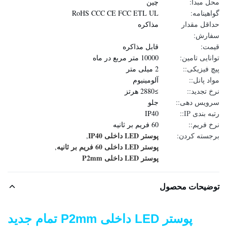
محل مبدا:
چین
گواهینامه:
RoHS CCC CE FCC ETL UL
حداقل مقدار
مذاکره
سفارش:
قیمت:
قابل مذاکره
توانایی تامین:
10000 متر مربع در ماه
پیچ فیزیکی::
2 میلی متر
مواد پانل::
آلومینیوم
نرخ تجدید::
≥2880 هرتز
سرویس دهی::
جلو
رتبه بندی IP::
IP40
نرخ فریم::
60 فریم بر ثانیه
پوستر LED داخلی IP40
برجسته کردن:
,
پوستر LED داخلی 60 فریم بر ثانیه
,
پوستر LED داخلی P2mm
توضیحات محصول
پوستر LED داخلی P2mm تمام جدید