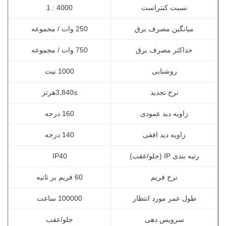
نسبت کنتراست
4000 : 1
میانگین مصرف برق
250 وات / مجموعه
حداکثر مصرف برق
750 وات / مجموعه
روشنایی
1000 نیت
نرخ تجدید
≥
3,840
هرتز
زاویه دید عمودی
160 درجه
زاویه دید افقی
140 درجه
رتبه بندی IP (جلو/عقب)
IP40
نرخ فریم
60 فریم بر ثانیه
طول عمر مورد انتظار
100000 ساعت
سرویس دهی
جلو
/عقب