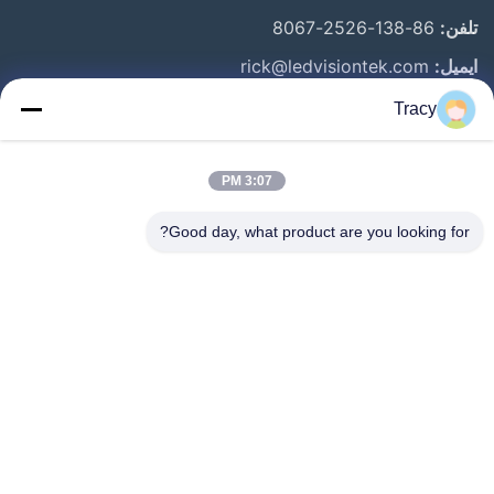
تلفن:
86-138-2526-8067
ایمیل:
rick@ledvisiontek.com
Tracy
پیوندهای سریع
3:07 PM
خانه
محصولات
Good day, what product are you looking for?
درباره ما
تور کارخانه
کنترل کیفیت
اخبار
با ما تماس بگیرید
Follow Us