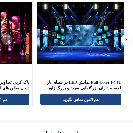
Full Color P4.81 نمایش LED در فضای باز
اجسام دارای بزرگنمایی مجدد و بزرگ زاویه
داخل سالن های ات
دید
هم اکنون تماس بگیرید
هم اک