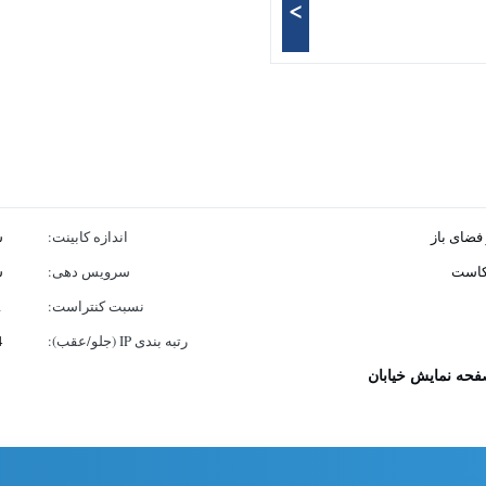
>
اندازه کابینت:
س
یکاست
سرویس دهی:
س
نسبت کنتراست:
1
رتبه بندی IP (جلو/عقب):
4
حه نمایش خیابان