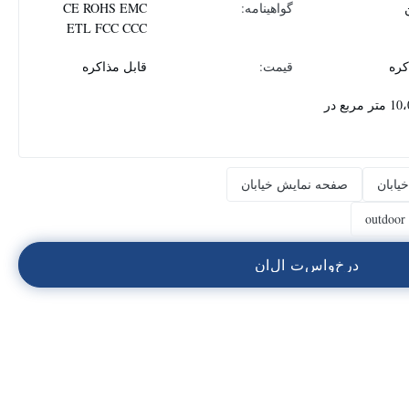
گواهینامه:
CE ROHS EMC
ETL FCC CCC
کره
قیمت:
قابل مذاکره
10،000 متر مربع در
یابان
صفحه نمایش خیابان
outdoor 
د
ر
خ
و
ا
س
ت
ا
ل
ا
ن