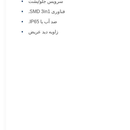
سرویس جلو/پشت
فناوری SMD 3in1.
ضد آب با IP65.
زاویه دید عریض