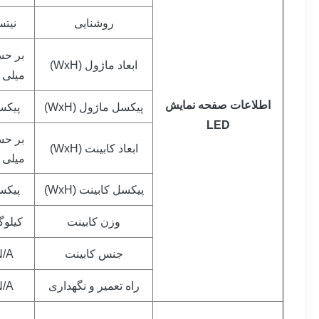
روشنایی
نیت
بر ح
ابعاد ماژول (WxH)
میلی 
اطلاعات صفحه نمایش
پیکسل ماژول (WxH)
پیکس
LED
بر ح
ابعاد کابینت (WxH)
میلی 
پیکس
پیکسل کابینت (WxH)
وزن کابینت
کیلوگ
جنس کابینت
N/A
راه تعمیر و نگهداری
N/A