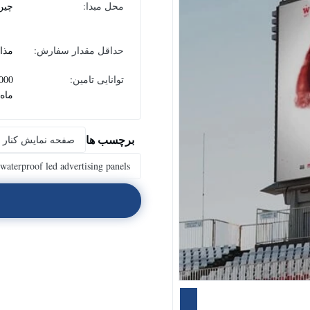
محل مبدا:
چين
حداقل مقدار سفارش:
مذا
توانایی تامین:
ماه
برچسب ها
صفحه نمایش کنار خ
waterproof led advertising panels