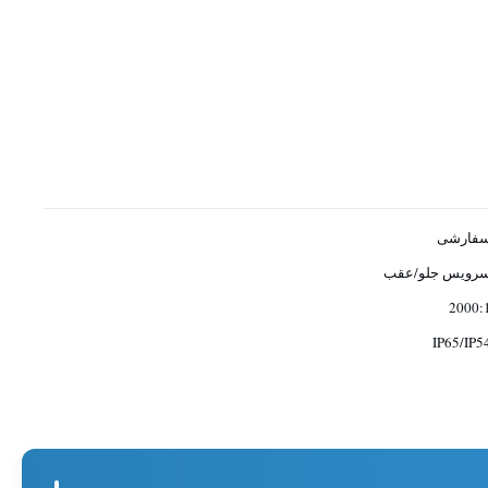
فارشی
رویس جلو/عقب
2000:
IP65/IP5