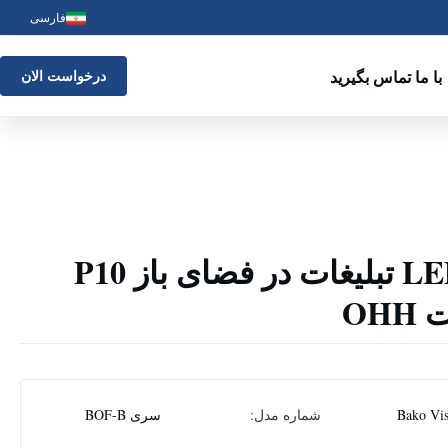
فارسی
با ما تماس بگیرید
درخواست الان
صفحه نمایش LED تبلیغات در فضای باز P10
OH
Bako Vis
شماره مدل:
سری BOF-B