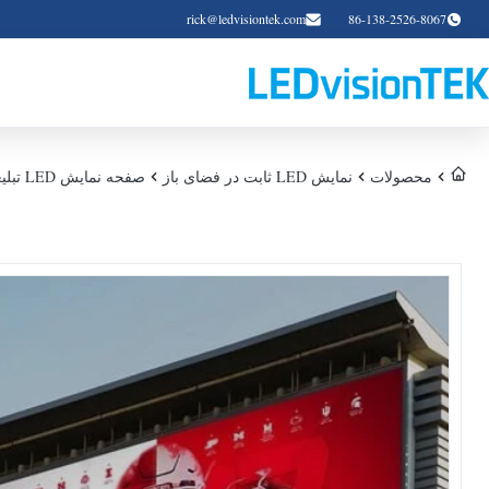
rick@ledvisiontek.com
86-138-2526-8067
محصولات
نمایش LED ثابت در فضای باز
صفحه نمایش LED تبلیغات در فضای باز P10 صفحه امتیاز ثابت OHH