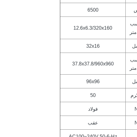
س
6500
سب
12.6x6.3/320x160
متر
ل
32x16
سب
37.8x37.8/960x960
متر
ل
96x96
رم
50
فولاد
عقب
AC100~240V 50-6-Hz