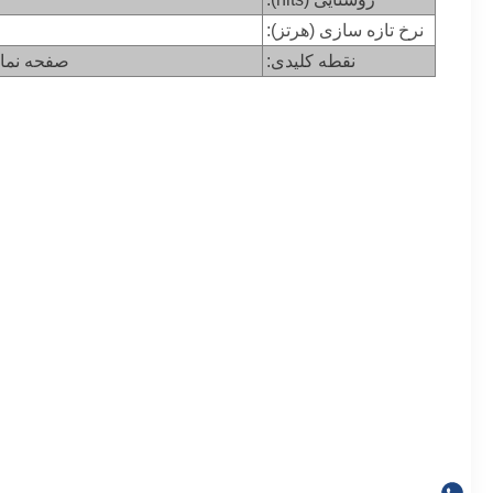
نرخ تازه سازی (هرتز):
نقطه کلیدی:
صفحه نمایش LED تبلیغات د