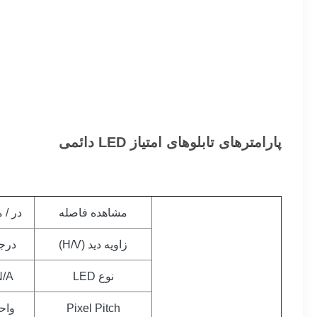
پارامترهای تابلوهای امتیاز LED دائمی
مشاهده فاصله
در / 
زاویه دید (H/V)
درج
نوع LED
N/A
Pixel Pitch
واح