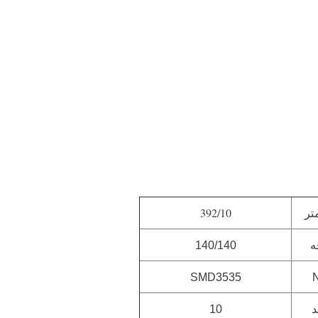
392/10
متر
ه
140/140
SMD3535
د
10