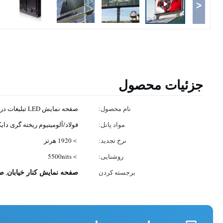
<
جزئیات محصول
نام محصول:
صفحه نمایش LED تبلیغات در فضای باز
مواد پانل:
فولاد/آلومینیوم ریخته گری دا
نرخ تجدید:
＞1920 هرتز
روشنایی:
＞5500nits
صفحه نمایش کنار خیابان
صف
برجسته کردن
,