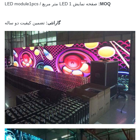
MOQ:
صفحه نمایش LED 1 متر مربع / LED module1pcs
گارانتی:
تضمین کیفیت دو ساله