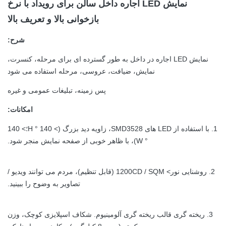
نمایش LED اجاره داخل سالن برای رویداد با نرخ
بازخوانی بالا و تعریف بالا
شرح:
نمایش LED اجاره در داخل به طور گسترده ای برای مرحله، کنسرت،
نمایش، ضیافت، عروسی، مرحله استفاده می شود
پس زمینه، تبلیغات عمومی و غیره
امکانات:
1. با استفاده از LED های SMD3528، زاویه دید بزرگ (> 140 ° H؛> 140
° W)، با ظاهر خوبی از صفحه نمایش منجر شود.
2. روشنایی نور> 1200CD / SQM (قابل تنظیم)، مردم می توانند ویدیو /
تصاویر به وضوح را ببینید.
3. ریخته گری قالب ریخته گری آلومینیوم.
شکاف اسپلایزی کوچک، وزن