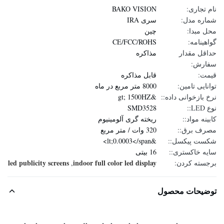
نام تجاری:
BAKO VISION
شماره مدل:
سری IRA
محل مبدا:
چين
گواهینامه:
CE/FCC/ROHS
حداقل مقدار
مذاکره
سفارش:
قیمت:
قابل مذاکره
توانایی تامین:
8000 متر مربع در ماه
نرخ بازخوانی داده::
&gt; 1500HZ
نوع LED::
SMD3528
کابینه مواد::
ریخته گری آلومینیوم
مصرف برق::
320 وات / متر مربع
شکست پیکسل::
&lt;0.0003</span>
سایه خاکستری::
16 بیتی
led publicity screens
indoor full color led display
برجسته کردن:
,
توضیحات محصول