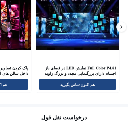
Full Color P4.81 نمایش LED در فضای باز
اجسام دارای بزرگنمایی مجدد و بزرگ زاویه
داخل سالن های ات
دید
هم اکنون تماس بگیرید
هم اک
درخواست نقل قول