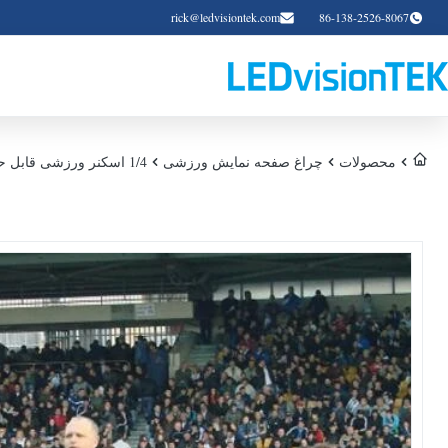
rick@ledvisiontek.com
86-138-2526-8067
محصولات
چراغ صفحه نمایش ورزشی
1/4 اسکنر ورزشی قابل حمل محیط نمایش LED در ورزشگاه فوتبال / بیس بال