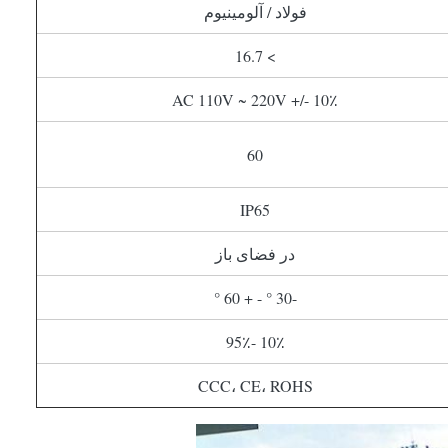
فولاد / آلومینیوم
> 16.7
AC 110V ~ 220V +/- 10٪
60
IP65
در فضای باز
-30 ° - + 60 °
10٪ -95٪
CCC، CE، ROHS