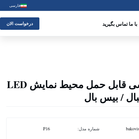
فارسی
با ما تماس بگیرید
درخواست الان
1/4 اسکنر ورزشی قابل حمل محیط نمایش LED
ال / بیس بال
bakovi
شماره مدل:
P16