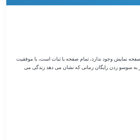
تحت دوربین فیلمبرداری حرفه ای دوربین و دوربین فیلمبرداری، هیچ scintillation اسمایر روی صفحه نمایش وجود ندارد، تمام صفحه با ثبات است، با موفقیت
 ، به طور کامل انجام ملاقات نیاز به سوسو زدن رایگان زمانی که نشان می دهد زندگی می