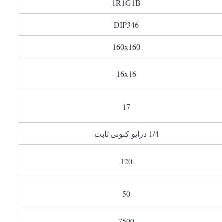
1R1G1B
DIP346
160x160
16x16
17
1/4 درایو کنونی ثابت
120
50
7500