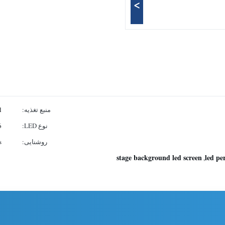
>
منبع تغذیه:
ll
نوع LED:
6
روشنایی:
ts
stage background led screen
led pe
,