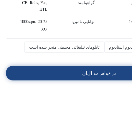
گواهینامه:
CE, Rohs, Fcc,
ETL
1
توانایی تامین:
1000sqm، 20-25
روز
وم استادیوم
تابلوهای تبلیغاتی محیطی منجر شده است
د
ر
خ
و
ا
س
ت
ا
ل
ا
ن