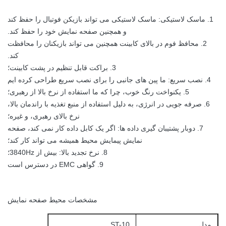
1. ماسک لاستیکی: ماسک لاستیکی می تواند بازیکن فوتبال را حفظ کند
و همچنین صفحه نمایش خود را حفظ کند.
2. محافظ فوم در بالای کابینت همچنین می تواند بازیکنان را محافظت
کند.
3. براکت قابل تنظیم در پشت کابینت؛
4. نصب سریع: ما پین های جانبی را برای نصب سریع طراحی کرده ایم
5. یکنواخت رنگ خوب، چرا که ما استفاده از نرخ بالا از رهبری؛
6. صرفه جویی در انرژی، به دلیل استفاده از منبع تغذیه با راندمان بالا،
نرخ بالای رهبری، و غیره؛
7. دوبار پشتیبان گیری داده ها: اگر یک کابل داده کار نمی کند، صفحه
نمایش پیمایش محیط همیشه می تواند کار کند؛
8. نرخ تجدید بالا: بیش از 3840Hz؛
9. گواهی EMC در دسترس است
مشخصات محیط صفحه نمایش
مدل
ST-10