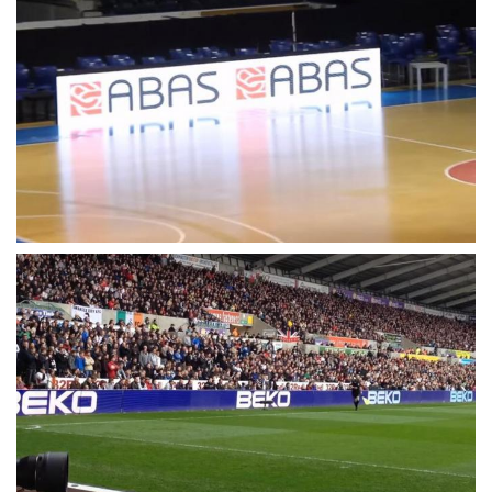
مصرف برق (AVG.)
360 وات
رانندگی
استاتیک
تازه کردن قاب
≥ 60Hz
نرخ بازخوانی داده
> 3840Hz
در حال پردازش
16 بیتی
حداکثر روشنایی
> 6500 نیت
AC 110/220 ± 10٪، 50
منبع تغذیه
~ 60Hz
MTBF
≥ 1000 ساعت
طول عمر
≥ 100000 ساعت
شکست پیکسل
<0.0003