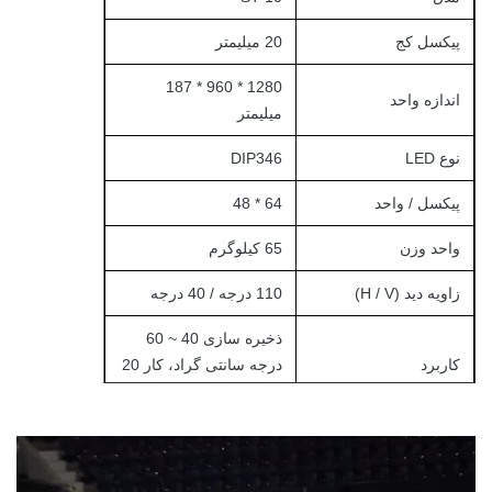
پیکسل کج
20 میلیمتر
1280 * 960 * 187
اندازه واحد
میلیمتر
نوع LED
DIP346
پیکسل / واحد
64 * 48
واحد وزن
65 کیلوگرم
زاویه دید (H / V)
110 درجه / 40 درجه
ذخیره سازی 40 ~ 60
کاربرد
درجه سانتی گراد، کار 20
~ 50 درجه سانتی گراد
سطح حفاظت (جلو /
IP65 / IP54
عقب)