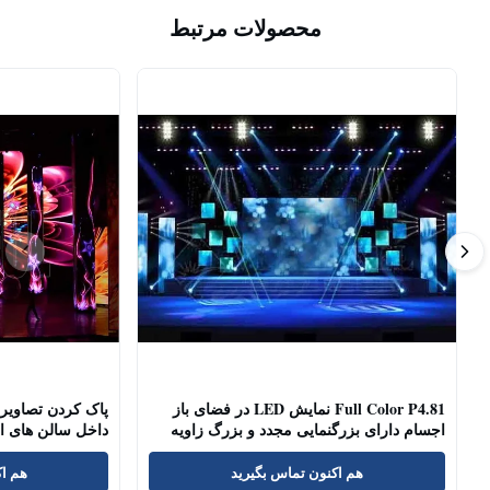
محصولات مرتبط
Full Color P4.81 نمایش LED در فضای باز
اجسام دارای بزرگنمایی مجدد و بزرگ زاویه
داخل سالن های ات
دید
هم اکنون تماس بگیرید
هم اک