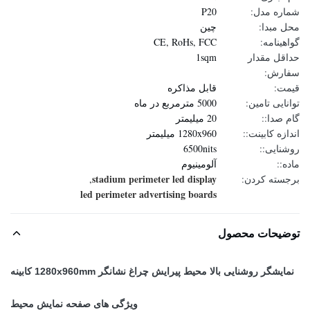
شماره مدل:
P20
محل مبدا:
چين
گواهینامه:
CE, RoHs, FCC
حداقل مقدار
1sqm
سفارش:
قیمت:
قابل مذاکره
توانایی تامین:
5000 مترمربع در ماه
گام صدا::
20 میلیمتر
اندازه کابینت::
1280x960 میلیمتر
روشنایی::
6500nits
ماده::
آلومینیوم
stadium perimeter led display
برجسته کردن:
,
led perimeter advertising boards
توضیحات محصول
نمایشگر روشنایی بالا محیط پیرایش چراغ نشانگر 1280x960mm کابینه
ویژگی های صفحه نمایش محیط