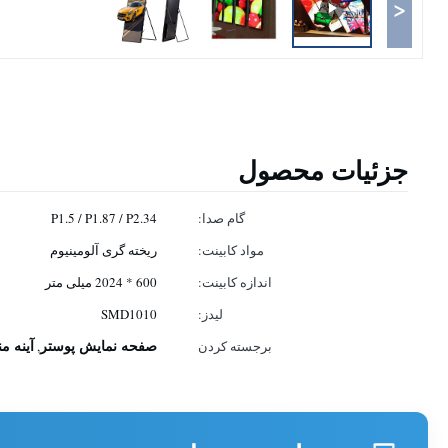
<
جزئیات محصول
گام صدا:
P1.5 / P1.87 / P2.34
مواد کابینت:
ریخته گری آلومینیوم
اندازه کابینت:
600 * 2024 میلی متر
لیدز:
SMD1010
صفحه نمایش پوستر
آینه م
برجسته کردن
,