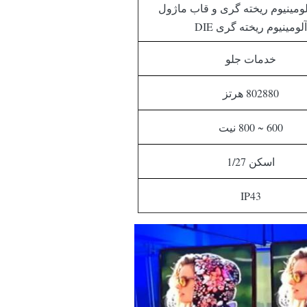
لومینیوم ریخته گری و قاب ماژول
آلومینیوم ریخته گری DIE
خدمات جلو
802880 هرتز
600 ~ 800 نیت
اسکن 1/27
IP43