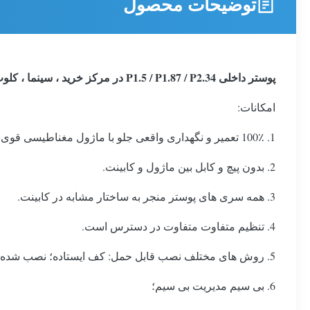
توضیحات محصول
پوستر داخلی P1.5 / P1.87 / P2.34 در مرکز خرید ، سینما ، کلوپ ، میخانه ، فروشگاه ، فروشگاه
امکانات:
1. 100٪ تعمیر و نگهداری واقعی جلو با ماژول مغناطیسی قوی ، آسان با ابزار بیرون کشیده می شود.
2. بدون پیچ و کابل بین ماژول و کابینت.
3. همه سری های پوستر منجر به ساختار مشابه در کابینت.
4. تنظیم متفاوت متفاوت در دسترس است.
5. روش های مختلف نصب قابل حمل: کف ایستاده؛ نصب شده بر روی دیوار؛ بلند کردن در هوا؛
6. بی سیم مدیریت بی سیم؛