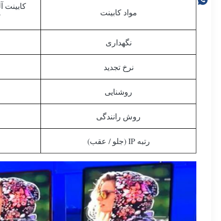
کابینت آ
مواد کابینت
نگهداری
نرخ تجدید
روشنایی
روش رانندگی
رتبه IP (جلو / عقب)