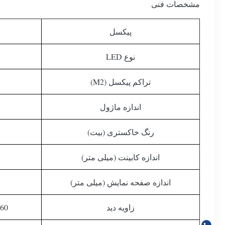
مشخصات فنی
پیکسل
نوع LED
تراکم پیکسل (M2)
اندازه ماژول
رنگ خاکستری (بیت)
اندازه کابینت (میلی متر)
اندازه صفحه نمایش (میلی متر)
زاویه دید
160 درجه (140 ° (vert