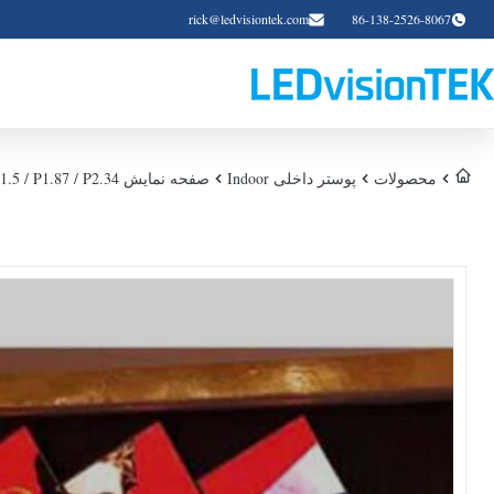
rick@ledvisiontek.com
86-138-2526-8067
محصولات
پوستر داخلی Indoor
صفحه نمایش P1.5 / P1.87 / P2.34 صفحه نمایش لودر داخلی در بازار خرید / سینما ظاهر ظریف