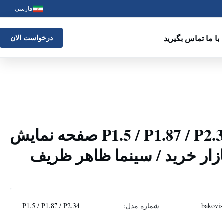
فارسی
با ما تماس بگیرید
درخواست الان
صفحه نمایش P1.5 / P1.87 / P2.34 صفحه نمایش
ازار خرید / سینما ظاهر ظریف
bakovi
شماره مدل:
P1.5 / P1.87 / P2.34