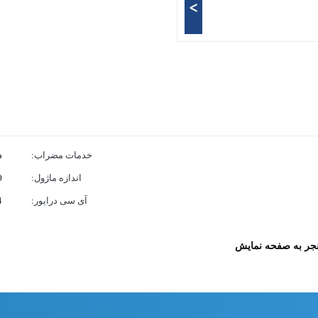
>
خدمات مضراب:
د
اندازه ماژول:
150
آی سی درایور:
4
نجر به صفحه نمایش