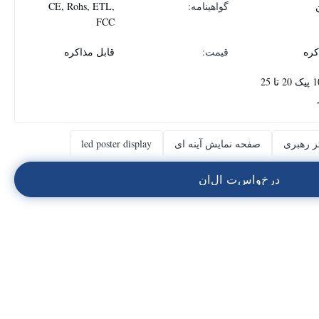
گواهینامه:
CE, Rohs, ETL,
FCC
کره
قیمت:
قابل مذاکره
1000 پیک 20 تا 25
 رهبری
صفحه نمایش آینه ای
led poster display
د
ر
خ
و
ا
س
ت
ا
ل
ا
ن