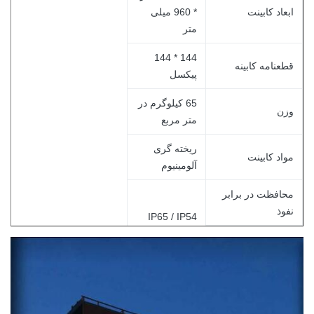
ابعاد کابینت
* 960 میلی
متر
144 * 144
قطعنامه کابینه
پیکسل
65 کیلوگرم در
وزن
متر مربع
ریخته گری
مواد کابینت
آلومینیوم
محافظت در برابر
نفوذ
IP65 / IP54
(جلو / عقب)
روشنایی
> 6500nits
140 درجه /
زاویه دید (H / V)