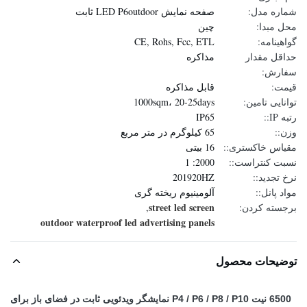
شماره مدل:
صفحه نمایش LED P6outdoor ثابت
محل مبدا:
چين
گواهینامه:
CE, Rohs, Fcc, ETL
حداقل مقدار
مذاکره
سفارش:
قیمت:
قابل مذاکره
توانایی تامین:
1000sqm، 20-25days
رتبه IP::
IP65
وزن::
65 کیلوگرم در متر مربع
مقیاس خاکستری::
16 بیتی
نسبت کنتراست::
2000: 1
نرخ تجدید::
201920HZ
مواد پانل::
آلومینیوم ریخته گری
street led screen
برجسته کردن:
,
outdoor waterproof led advertising panels
توضیحات محصول
6500 نیت P4 / P6 / P8 / P10 نمایشگر ویدئویی ثابت در فضای باز برای