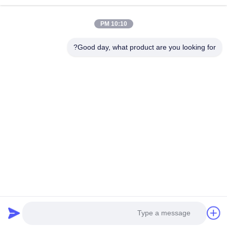
پیوندهای سریع
10:10 PM
خانه
محصولات
Good day, what product are you looking for?
درباره ما
تور کارخانه
کنترل کیفیت
اخبار
با ما تماس بگیرید
Follow Us
©2018- LED Vision Technology Limited. کلیه حقوق محفوظ است