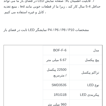
7. قابلیت اطمینان بالا: صفحه نمایش LED در فضای باز ما می تواند
حداقل 4-5 سال کار کند ، زیرا ما از قطعات خوبی مانند led ، منبع تغذیه
، کابل و غیره استفاده می کنیم.
مشخصات P4 / P6 / P8 / P10 نمایشگر LED ثابت در فضای باز
مدل
BOF-F-6
پیچ پیکسل
6.67 میلی متر
22500 پیکسل
تراکم پیکسل
/ مترمربع
نوع LED
SMD3535
پیکربندی LED
1R1G1B
960 میلی متر