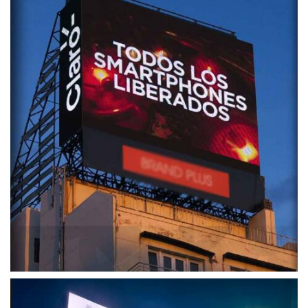
140 درجه
روش رانندگی
1/6 اسکن
تازه کردن قاب
≥ 60 هرتز
نرخ تازه سازی داده
> 1500 هرتز
ها
مقیاس خاکستری
16 بیتی
مصرف برق
300 وات بر
(میانگین)
مترمربع
AC 110/220 ±
10٪
ولتاژ ورودی
50 ~ 60 هرتز
-20 ~ 50 درجه
درجه حرارت
سانتیگراد / -40
(عامل / ذخیره