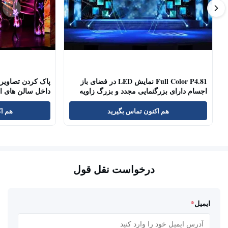
Full Color P4.81 نمایش LED در فضای باز
اجسام دارای بزرگنمایی مجدد و بزرگ زاویه
داخل سالن های ات
دید
هم اکنون تماس بگیرید
هم اک
درخواست نقل قول
ایمیل
*