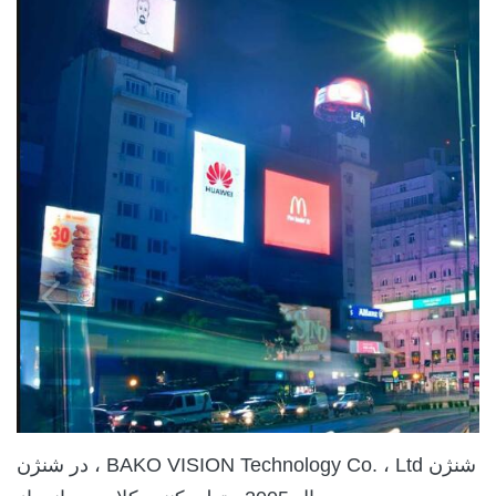
~ 60 درجه
سازی)
سانتیگراد
10٪ ~ 90٪
رطوبت (عامل /
RH
ذخیره سازی)
/ 10٪ 85٪ RH
0001000
MTBF
ساعت
000100000
طول عمر
ساعت
<0.0003
Pixel Failure
شنژن BAKO VISION Technology Co. ، Ltd ، در شنژن